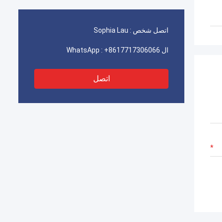
ا
اتصل شخص :
Sophia Lau
ال WhatsApp :
+8617717306066
اتصل