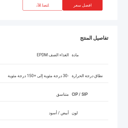
افضل سعر
ﺎﺘﺼﻟ ﺍﻶﻧ
تفاصيل المنتج
مادة
الغذاء الصف EPDM
نطاق درجة الحرارة
-30 درجة مئوية إلى +150 درجة مئوية
CIP / SIP
متناسق
لون
أبيض / أسود