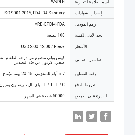
اسم العلامة التجارية
WNRLN
إصدار الشهادات
ISO 9001:2015, FDA, 3A Sanitary
رقم الموديل
VRD-EPDM-FDA
الحد الأدنى لكمية
100 قطعة
الأسعار
USD 2.00-12.00 / Piece
كيس بولي مختوم من درجة الطعام، تغ
تفاصيل التغليف
صحي، كرتون من فئة التصدير
وقت التسليم
5-7 أيام للمخزون، 15-20 يوما للإنتاج
شروط الدفع
T / T ، L / C ، باي بال ، ويسترن يونيون
القدرة على العرض
60000 قطعة في الشهر