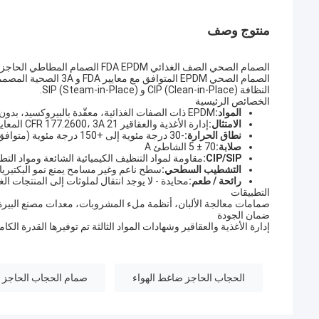
منتوج وصف
الصمام الصحي الصف الغذائي FDA EPDM الصمام المطاطي الحاجز
الصمام الصحي EPDM الم
النظافة CIP (Clean-in-Place) و SIP (Steam-in-Place).
الخصائص الرئيسية
المواد:
EPDM ذات الصفات الغذائية، معقّدة بالبيروكسيد، بدون مكونات حيوانية
الامتثال:
إدارة الأغذية والعقاقير 21 CFR 177.2600، 3A المعايير الصحية ، EC 1935/2004
نطاق الحرارة:
-30 درجة مئوية إلى +150 درجة مئوية (متوافق مع البخار المشبعة)
صلابة:
70 ± 5 الشاطئ A
CIP/SIP:
مقاومة لمواد التنظيف الكيميائية الشائعة ومواد التط
التشطيب السطحي:
سطح ناعم وغير مسامح يمنع نمو البكتيريا
رائحة / طعم:
محايدة - لا يوجد انتقال لملوثات إلى المنتجات الغ
التطبيقات
صمامات معالجة الألبان، أنظمة ملء المشروبات، معدات مصنع البيرة،
ضمان الجودة
إدارة الأغذية والعقاقير وشهادات المواد الثالثة تم توفيرها القدرة الكاملة ع
الحجاب الحاجز ضاغط الهواء
صمام الحجاب الحاجز 