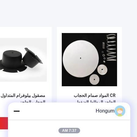
CR المواد صمام الحجاب
مصقول بيلوفرام المتداول
الحاجز المطاط الضغط
الحجاب الحاجز
المنخفض تنفخ صمام أطقم
Hongum
Diaphrgams
افضل سعر
افضل سعر
7:37 AM