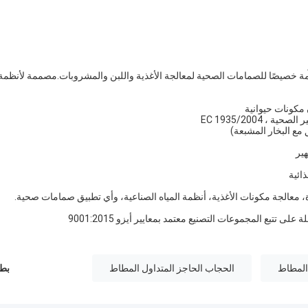
توافق مع معايير FDA و 3A الصحية المصممة خصيصًا للصمامات الصحية لمعالجة الأغذية واللبن والمشروبات.مصممة لأنظمة
هير
ذائية
 معالجة مكونات الأغذية، أنظمة المياه الصناعية، وأي تطبيق صمامات صحية.
لى تتبع المجموعات التصنيع معتمد بمعايير أيزو 9001:2015
المطاط
الحجاب الحاجز المتداول المطاط
بطا