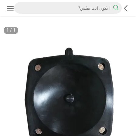
1
/
1