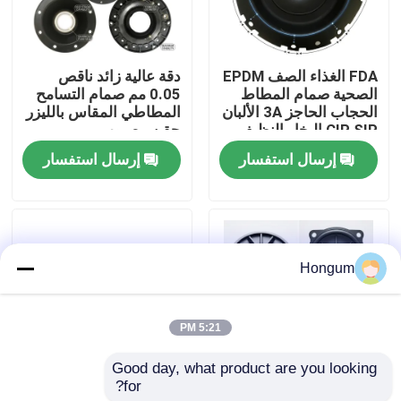
جولة في المصنع
FDA الغذاء الصف EPDM
دقة عالية زائد ناقص
الصحية صمام المطاط
0.05 مم صمام التسامح
مراقبة الجودة
الحجاب الحاجز 3A الألبان
المطاطي المقاس بالليزر
CIP SIP البخار النظيف
حقن مصبوب
متوافق
إرسال استفسار
إرسال استفسار
أخبار
القضايا
Hongum
اطلب اقتباس
5:21 PM
الأختام المطاطية الغشائية
Good day, what product are you looking 
for?
انخفاض موك 10 قطعة
FVMQ صمام
صمام غشاء مطاطي