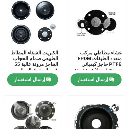
غشاء مطاطي مركب
الكبريت الشفاء المطاط
متعدد الطبقات EPDM
الطبيعي صمام الحجاب
PTFE حاجز كيميائي
الحاجز مرونة عالية 55
مصفح ذو صلابة مزدوجة
شور المحرك الهوائي
OEM
إرسال استفسار
إرسال استفسار
المنزل
المنتجات
حولنا