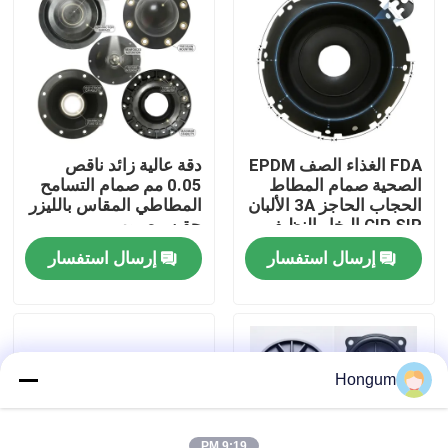
جولة في المصنع
مراقبة الجودة
FDA الغذاء الصف EPDM
دقة عالية زائد ناقص
أخبار
الصحية صمام المطاط
0.05 مم صمام التسامح
الحجاب الحاجز 3A الألبان
المطاطي المقاس بالليزر
CIP SIP البخار النظيف
حقن مصبوب
متوافق
القضايا
إرسال استفسار
إرسال استفسار
اطلب اقتباس
الأختام المطاطية الغشائية
Hongum
صمام غشاء مطاطي
9:19 PM