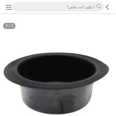
4
/
2