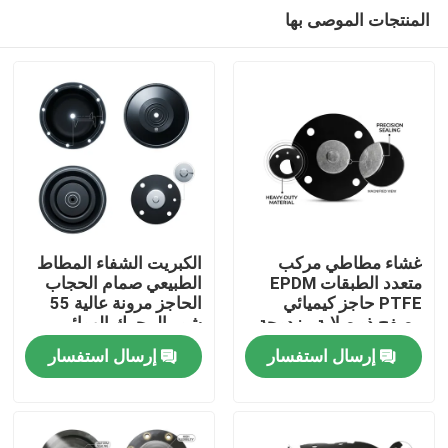
المنتجات الموصى بها
غشاء مطاطي مركب
الكبريت الشفاء المطاط
متعدد الطبقات EPDM
الطبيعي صمام الحجاب
PTFE حاجز كيميائي
الحاجز مرونة عالية 55
المنزل
مصفح ذو صلابة مزدوجة
شور المحرك الهوائي
OEM
إرسال استفسار
إرسال استفسار
المنتجات
حولنا