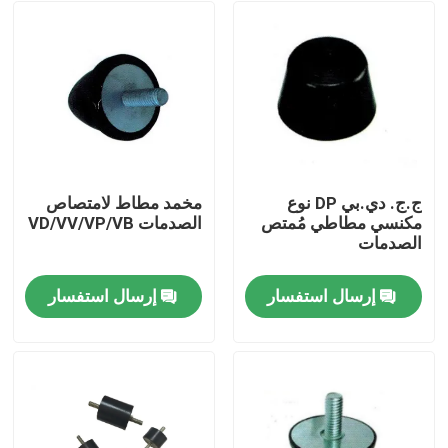
ج.ج. دي.بي DP نوع
مخمد مطاط لامتصاص
مكنسي مطاطي مُمتص
الصدمات VD/VV/VP/VB
الصدمات
إرسال استفسار
إرسال استفسار
المنزل
المنتجات
حولنا