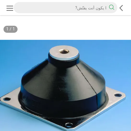
1
/
1