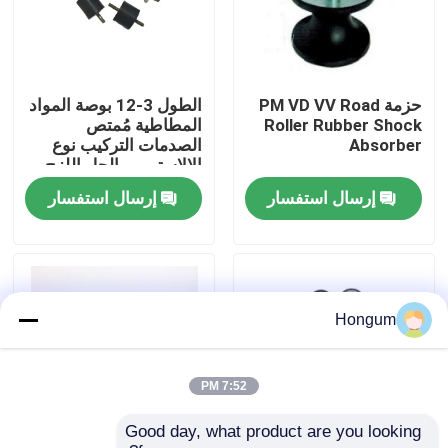
جولة في المصنع
حزمة PM VD VV Road
الطول 3-12 بوصة المواد
مراقبة الجودة
Roller Rubber Shock
المطاطية مُمتص
Absorber
الصدمات التركيب نوع
الإلاستومر والحل اللزج
أخبار
لمدى درجة الحرارة من
إرسال استفسار
إرسال استفسار
-40 درجة مئوية إلى 100
درجة مئوية
القضايا
اطلب اقتباس
Hongum
الأختام المطاطية الغشائية
7:52 PM
Good day, what product are you looking 
صمام غشاء مطاطي