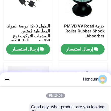
جولة في المصنع
حزمة PM VD VV Road
الطول 3-12 بوصة المواد
مراقبة الجودة
Roller Rubber Shock
المطاطية مُمتص
Absorber
الصدمات التركيب نوع
الإلاستومر والحل اللزج
أخبار
لمدى درجة الحرارة من
إرسال استفسار
إرسال استفسار
-40 درجة مئوية إلى 100
درجة مئوية
القضايا
اطلب اقتباس
Hongum
الأختام المطاطية الغشائية
10:09 PM
Good day, what product are you looking 
صمام غشاء مطاطي