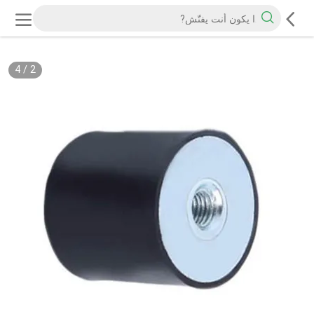
4
/
2