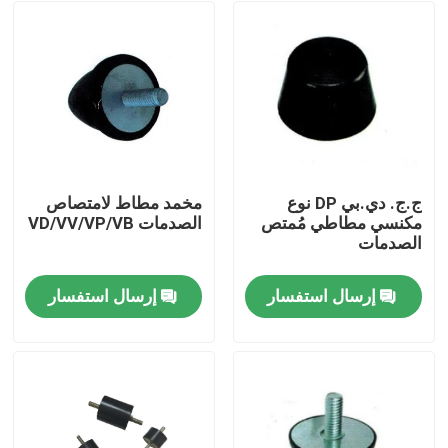
ج.ج. دي.بي DP نوع
مخمد مطاط لامتصاص
مكنسي مطاطي مُمتص
الصدمات VD/VV/VP/VB
الصدمات
إرسال استفسار
إرسال استفسار
المنزل
المنتجات
حولنا