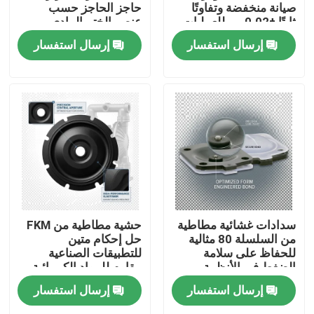
صيانة منخفضة وتفاوتًا
حاجز الحاجز حسب
ثابتًا ±0.02 مم للعمليات
عنصر الختم المادي
الصناعية
مناسب للبيئات القاسية
إرسال استفسار
إرسال استفسار
المنزل
سدادات غشائية مطاطية
حشية مطاطية من FKM
من السلسلة 80 مثالية
حل إحكام متين
للحفاظ على سلامة
للتطبيقات الصناعية
المنتجات
الضغط في الأنظمة
مقاوم للمواد الكيميائية
الهوائية والهيدروليكية
ودرجات الحرارة القصوى
إرسال استفسار
إرسال استفسار
حولنا