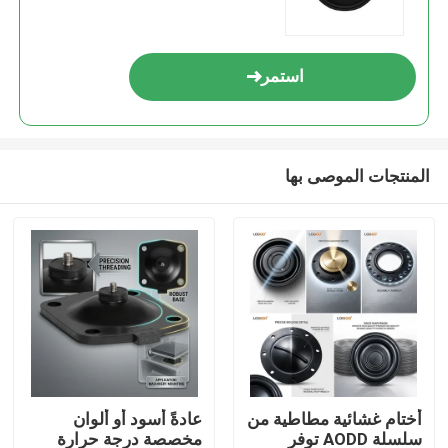
استمر
المنتجات الموصى بها
أختام غشائية مطاطية من
عادةً أسود أو ألوان
سلسلة AODD توفر
مخصصة درجة حرارة