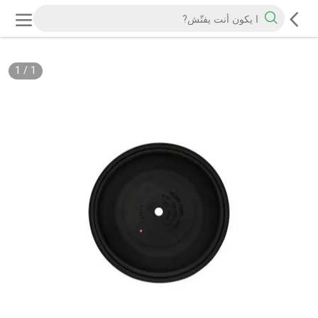
1
/
1