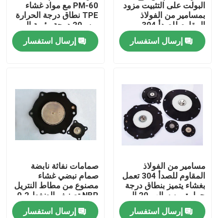
البولت على التثبيت مزود
PM-60 مع مواد غشاء
بمسامير من الفولاذ
TPE نطاق درجة الحرارة
المقاوم للصدأ 304
من -20 درجة مئوية إلى
للتطبيقات الصناعية
+ 150 درجة مئوية مثالية
إرسال استفسار
إرسال استفسار
الثقيلة
للمعدات الصناعية
المنزل
مسامير من الفولاذ
صمامات نفاثة نابضة
المقاوم للصدأ 304 تعمل
صمام نبضي غشاء
المنتجات
بغشاء يتميز بنطاق درجة
مصنوع من مطاط النتريل
حرارة من سالب 20 إلى
NBR تصنيف الضغط 0.2
150 درجة مئوية
إلى 0.8 ميجا باسكال
إرسال استفسار
إرسال استفسار
للصناعات القوية
مكون
حولنا