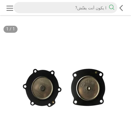
1
/
1