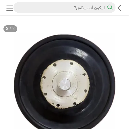
3
/
2