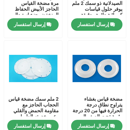
الصيدلانية ذو سمك 2 ملم
مرة مضخة القياس
يوفر حلول قياسات
الحاجز الأبيض الحفاظ
كيميائية دائمة ودقيقة
المنخفض جزء استبدال
دائم للتطبيقات الصناعية
إرسال استفسار
إرسال استفسار
المنزل
مضخة قياس بغشاء
2 ملم سمك مضخة قياس
يتراوح نطاق درجة
الحجاب الحاجز مع
المنتجات
الحرارة فيها من 20 درجة
مقاومة الحمض والقلي
مئوية تحت الصفر إلى
وعمر خدمته الطويل
150 درجة مئوية فوق
خصائص مقاومة للارتداء
إرسال استفسار
إرسال استفسار
الصفر، وتوفر عمر خدمة
حولنا