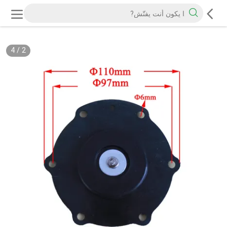
4
/
2