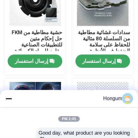
جولة في المصنع
سدادات غشائية مطاطية
حشية مطاطية من FKM
مراقبة الجودة
من السلسلة 80 مثالية
حل إحكام متين
للحفاظ على سلامة
للتطبيقات الصناعية
الضغط في الأنظمة
مقاوم للمواد الكيميائية
أخبار
الهوائية والهيدروليكية
ودرجات الحرارة القصوى
إرسال استفسار
إرسال استفسار
القضايا
اطلب اقتباس
Hongum
الأختام المطاطية الغشائية
2:45 PM
Good day, what product are you looking 
صمام غشاء مطاطي