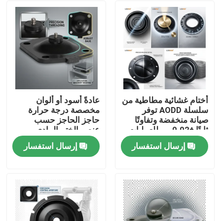
أختام غشائية مطاطية من
عادةً أسود أو ألوان
سلسلة AODD توفر
مخصصة درجة حرارة
صيانة منخفضة وتفاوتًا
حاجز الحاجز حسب
ثابتًا ±0.02 مم للعمليات
عنصر الختم المادي
الصناعية
مناسب للبيئات القاسية
إرسال استفسار
إرسال استفسار
المنزل
المنتجات
حولنا