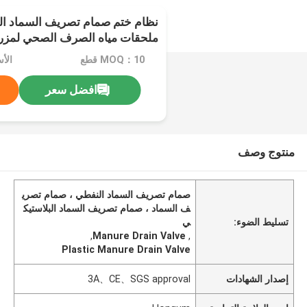
نظام ختم صمام تصريف السماد ا
ملحقات مياه الصرف الصحي لمزرعة
الجودة
MOQ：10 قطع
الأسعار
افضل سعر
منتوج وصف
صمام تصريف السماد النفطي ، صمام تصري
ف السماد ، صمام تصريف السماد البلاستيك
تسليط الضوء:
ي
,
Manure Drain Valve
,
Plastic Manure Drain Valve
إصدار الشهادات
3A、CE、SGS approval