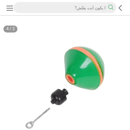
4
/
2