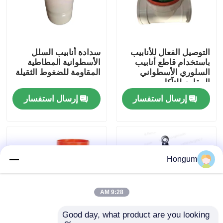
جولة في المصنع
التوصيل الفعال للأنابيب
سدادة أنابيب السلل
مراقبة الجودة
باستخدام قاطع أنابيب
الأسطوانية المطاطية
السلوري الأسطواني
المقاومة للضغوط الثقيلة
المقاوم للتآكل
أخبار
إرسال استفسار
إرسال استفسار
القضايا
اطلب اقتباس
Hongum
الأختام المطاطية الغشائية
9:28 AM
Good day, what product are you looking 
صمام غشاء مطاطي