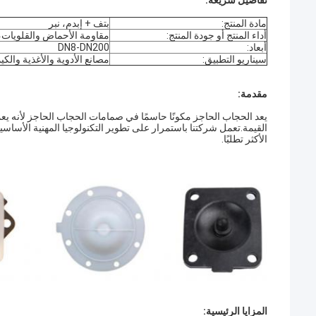
تفاصيل سريعة:
مادة المنتج:
بتف + إبدم، نبر
أداء المنتج أو جودة المنتج:
مقاومة الأحماض والقلويات
أبعاد:
DN8-DN200
سيناريو التطبيق:
مصانع الأدوية والأغذية والكي
مقدمة:
يعد الحجاب الحاجز مكونًا حاسمًا في صمامات الحجاب الحاجز لأنه يع
القيمة.تعمل شركتنا باستمرار على تطوير التكنولوجيا المهنية الأساسية 
الأكثر تطلبًا.
المزايا الرئيسية: