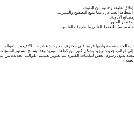
صانع الأدوية.
 وعنصر الفلور.
له مناسبًا للضغط العالي والظروف القاسية.
ركتك بتطوير تكنولوجيا معالجة متقدمة ولديها فريق فني محترف.مع وجود عشرات الآلاف من القوالب
 قوالب جديدة ويزيد بشكل كبير من كفاءة التوريد.وهذا يسمح بتسليم المنتجات
صة بدون رسوم العفن للكميات الكبيرة.يتم تطوير تصميم القوالب الجديدة من قب
عملاء.