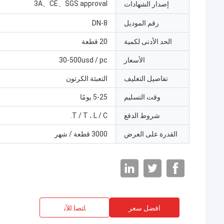
3A、CE、SGS approval
إصدار الشهادات
رقم الموديل
DN-8
الحد الأدنى لكمية
20 قطعة
الأسعار
30-500usd / pc
تفاصيل التغليف
التعبئة الكرتون
وقت التسليم
5-25 يومًا
شروط الدفع
T / T ، L / C.
القدرة على العرض
3000 قطعة / شهر
افضل سعر
ﺎﺘﺼﻟ ﺍﻶﻧ