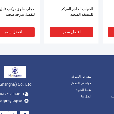
الحجاب الحاجز المركب
حجاب حاجز مركب قابل
للمضخة الصحية
للفصل بدرجة صحية
افضل سعر
افضل سعر
نبذة عن الشركة
جولة في المعمل
hanghai) Co., Ltd
ضبط الجودة
V
+8617717306066
ة
اتصل بنا
ongumgroup.com
مركب غشاء مركب PTFE
غشاء مركب لاصق لمجم
EPDM NBR للمعدات
صمام Irritrol البديلة Asco