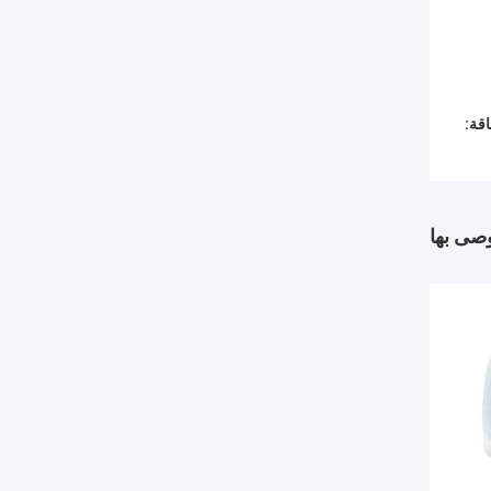
قة:
وصى بها