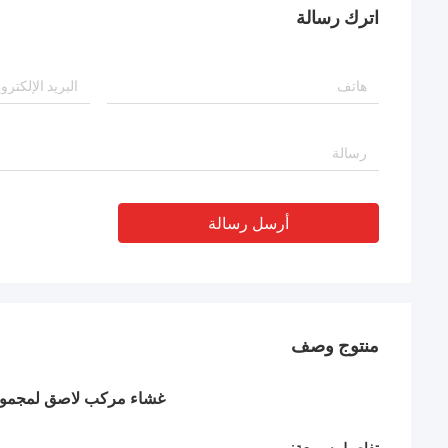
اترك رسالة
أرسل رسالة
منتوج وصف
غشاء مركب لاصق لمجموعات صمامات trol