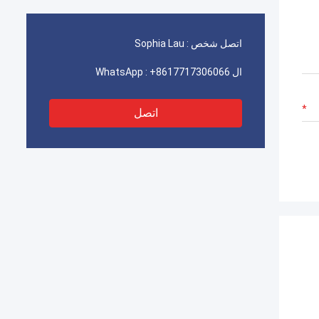
ا
اتصل شخص :
Sophia Lau
ال WhatsApp :
+8617717306066
اتصل