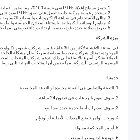
يتميز بسطح إغلاق PTFE نقي بنسبة 100%، مما يضمن عملية إغلاق نظيفة وخالية من التلوث.
يستخدم عملية مركبة خاصة تعمل على لصق PTFE بقوة على المطاط الصناعي، مما يمنع التصفيح والتسرب.
مثالي للاستخدام في صناعة الإلكترونيات والمصانع الكيماوية وم
مقاوم للوسائط الكيميائية، باستثناء المعادن الحمضية والقلوية
يعرض صلابة جيدة، قوة، ضغط، ارتداد، وأداء تعويضي، مما يجع
ميزة الشركة:
في صناعة الأغشية لأكثر من 30 عامًا، قامت ش
الموجودة، تمتلك شركتك مخطط مطابقة سريعًا يحل مشكلة الحاجة إلى
للعملاء بشكل أسرع.بالإضافة إلى ذلك، تدعم شركتك المنتجات المخص
المصمم الرئيسي للشركة، مما يضمن أن المنتجات النهائية تلبي رضا ال
خدمتنا:
1. التعبئة والتغليف هي التعبئة محايدة أو التعبئة المخصصة.
2. سوف نقوم بالرد عليك في غضون 24 ساعة.
3. سوف نقدم لك أيضا خدمة جيدة بعد البيع.
4. ورحب أوامر تصنيع المعدات الأصلية أو أوديإم.
5. أوامر المحاكمة مقبولة.
6. جودة عالية وسعر المصنع.