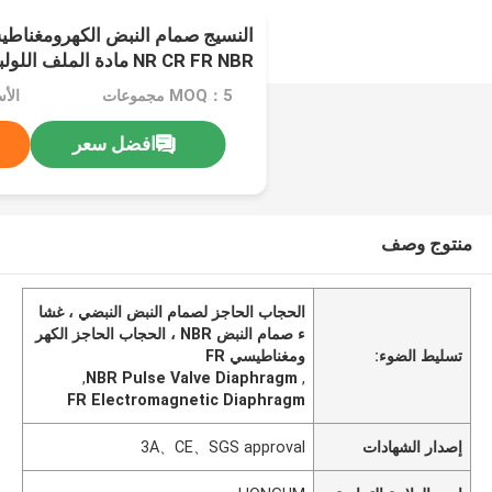
النسيج صمام النبض الكهرومغناطي
NR CR FR NBR مادة المل
الحاجز
MOQ：5 مجموعات
الأسعار
افضل سعر
منتوج وصف
الحجاب الحاجز لصمام النبض النبضي ، غشا
ء صمام النبض NBR ، الحجاب الحاجز الكهر
تسليط الضوء:
ومغناطيسي FR
,
NBR Pulse Valve Diaphragm
,
FR Electromagnetic Diaphragm
إصدار الشهادات
3A、CE、SGS approval