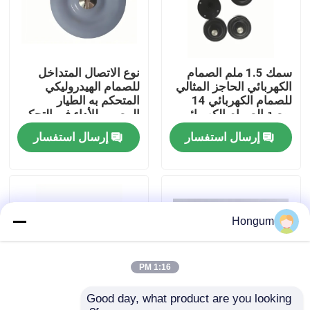
جولة في المصنع
سمك 1.5 ملم الصمام
نوع الاتصال المتداخل
مراقبة الجودة
الكهربائي الحاجز المثالي
للصمام الهيدروليكي
للصمام الكهربائي 14
المتحكم به الطيار
بوصة الصمام الكهربائي
المصمم للأداء في التحكم
أخبار
المباشر التصرف الطيار
بالدائرة الهيدروليكية
إرسال استفسار
إرسال استفسار
تشغيل نوع الصمام
الاستخدام
القضايا
اطلب اقتباس
Hongum
الأختام المطاطية الغشائية
1:16 PM
Good day, what product are you looking 
صمام غشاء مطاطي