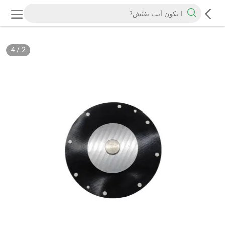
4
/
2